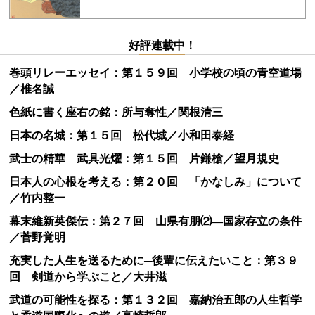
好評連載中！
巻頭リレーエッセイ：第１５９回 小学校の頃の青空道場
／椎名誠
色紙に書く座右の銘：所与奪性／関根清三
日本の名城：第１５回 松代城／小和田泰経
武士の精華 武具光燿：第１５回 片鎌槍／望月規史
日本人の心根を考える：第２０回 「かなしみ」について
／竹内整一
幕末維新英傑伝：第２７回 山県有朋⑵―国家存立の条件
／菅野覚明
充実した人生を送るために─後輩に伝えたいこと：第３９
回 剣道から学ぶこと／大井滋
武道の可能性を探る：第１３２回 嘉納治五郎の人生哲学