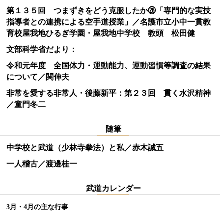
第１３５回 つまずきをどう克服したか㉘「専門的な実技
指導者との連携による空手道授業」／名護市立小中一貫教
育校屋我地ひるぎ学園・屋我地中学校 教頭 松田健
文部科学省だより：
令和元年度 全国体力・運動能力、運動習慣等調査の結果
について／関伸夫
非常を愛する非常人・後藤新平：第２３回 貫く水沢精神
／童門冬二
随筆
中学校と武道（少林寺拳法）と私／赤木誠五
一人稽古／渡邊桂一
武道カレンダー
3月・4月の主な行事