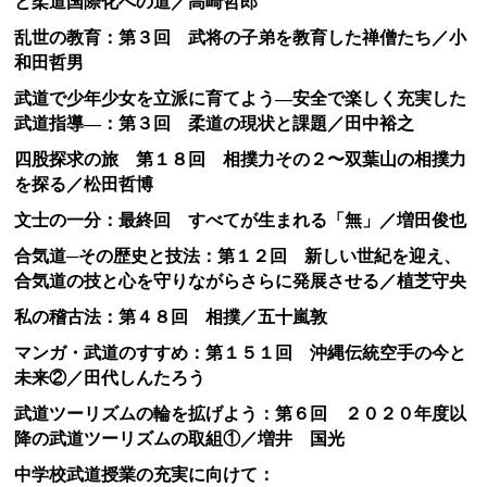
と柔道国際化への道／高崎哲郎
乱世の教育：第３回 武将の子弟を教育した禅僧たち／小
和田哲男
武道で少年少女を立派に育てよう―安全で楽しく充実した
武道指導―：第３回 柔道の現状と課題／田中裕之
四股探求の旅 第１８回 相撲力その２〜双葉山の相撲力
を探る／松田哲博
文士の一分：最終回 すべてが生まれる「無」／増田俊也
合気道─その歴史と技法：第１２回 新しい世紀を迎え、
合気道の技と心を守りながらさらに発展させる／植芝守央
私の稽古法：第４８回 相撲／五十嵐敦
マンガ・武道のすすめ：第１５１回 沖縄伝統空手の今と
未来②／田代しんたろう
武道ツーリズムの輪を拡げよう：第６回 ２０２０年度以
降の武道ツーリズムの取組①／増井 国光
中学校武道授業の充実に向けて：