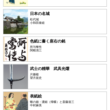
日本の名城
松代城
小和田泰経
色紙に書く座右の銘
所与奪性
関根清三
武士の精華 武具光燿
片鎌槍
望月規史
表紙絵
蝮の娘・濃姫（帰蝶）と斎藤道三
中村麻美