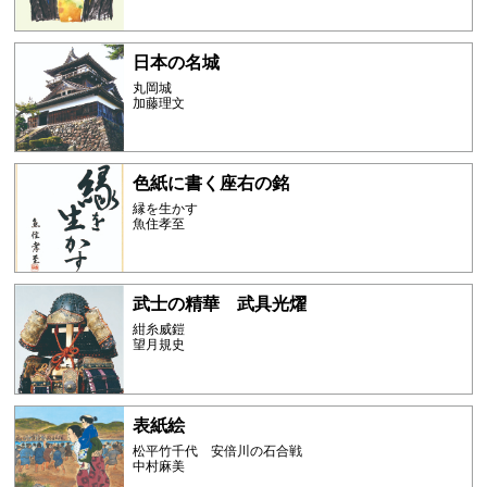
日本の名城
丸岡城
加藤理文
色紙に書く座右の銘
縁を生かす
魚住孝至
武士の精華 武具光燿
紺糸威鎧
望月規史
表紙絵
松平竹千代 安倍川の石合戦
中村麻美