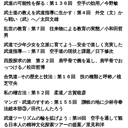
武道の可能性を探る：第１３６回 空手の効用／今野敏
武士道の教えを武道指導に生かす：第４回 外交（文）か
ら戦い（武）へ／太田文雄
乱世の教育：第７回 往来物による教育の実態／小和田哲
男
武道で少年少女を立派に育てよう―安全で楽しく充実した
武道指導―：第７回 空手道の現状と課題／日下修次
四股探求の旅 第２２回 肩甲骨で腕を返し、肩甲骨でお
っつける／松田哲博
合気道─その歴史と技法：第１６回 技の種類と呼称／植
芝守央
私の稽古法：第５２回 柔道／古賀稔彦
マンガ・武道のすすめ：第１５５回 讃岐の地に少林寺拳
法総本部③／田代しんたろう
武道ツーリズムの輪を拡げよう：第10回 空手を通して観
る日本人の精神文化探索ツアーの提案／里見和洋