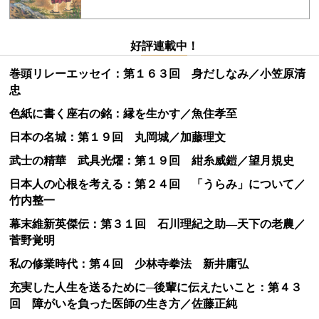
好評連載中！
巻頭リレーエッセイ：第１６３回 身だしなみ／小笠原清
忠
色紙に書く座右の銘：縁を生かす／魚住孝至
日本の名城：第１９回 丸岡城／加藤理文
武士の精華 武具光燿：第１９回 紺糸威鎧／望月規史
日本人の心根を考える：第２４回 「うらみ」について／
竹内整一
幕末維新英傑伝：第３１回 石川理紀之助―天下の老農／
菅野覚明
私の修業時代：第４回 少林寺拳法 新井庸弘
充実した人生を送るために─後輩に伝えたいこと：第４３
回 障がいを負った医師の生き方／佐藤正純