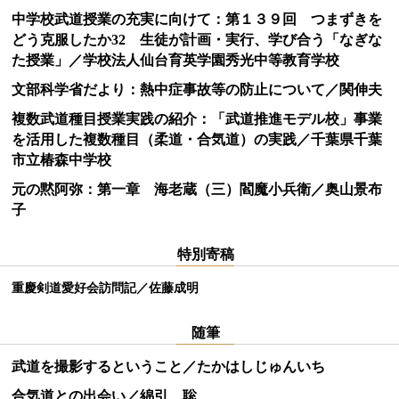
中学校武道授業の充実に向けて：第１３９回 つまずきを
どう克服したか32 生徒が計画・実行、学び合う「なぎな
た授業」／学校法人仙台育英学園秀光中等教育学校
文部科学省だより：熱中症事故等の防止について／関伸夫
複数武道種目授業実践の紹介：「武道推進モデル校」事業
を活用した複数種目（柔道・合気道）の実践／千葉県千葉
市立椿森中学校
元の黙阿弥：第一章 海老蔵（三）閻魔小兵衛／奥山景布
子
特別寄稿
重慶剣道愛好会訪問記／佐藤成明
随筆
武道を撮影するということ／たかはしじゅんいち
合気道との出会い／綿引 聡