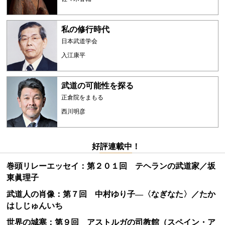
私の修行時代
日本武道学会
入江康平
武道の可能性を探る
正倉院をまもる
西川明彦
好評連載中！
巻頭リレーエッセイ：第２０１回 テヘランの武道家／坂
東眞理子
武道人の肖像：第７回 中村ゆり子―〈なぎなた〉／たか
はしじゅんいち
世界の城塞：第９回 アストルガの司教館（スペイン・ア