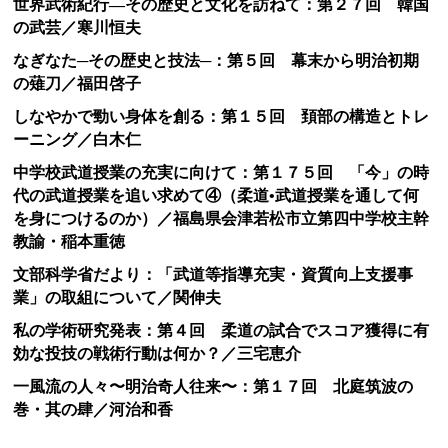
世界武術紀行―その歴史と文化を訪ねて：第２７回 韓国
の武芸／寒川恒夫
なぎなた─その歴史と技法─：第５回 幕末から明治初期
の薙刀／福田啓子
しなやかで勁い身体を創る：第１５回 頚部の構造とトレ
ーニング／白木仁
中学校武道授業の充実に向けて：第１７５回 「今」の時
代の武道授業を追い求めて④（柔道•武道授業を通して何
を身につけるのか）／福島県会津若松市立第四中学校主幹
教諭・稲本重徳
文部科学省だより：「武道等指導充実・資質向上支援事
業」の取組について／関伸夫
私の学術研究発表：第４回 柔道の試合でスコア獲得に有
効な投技の戦術行動は何か？／三宅恵介
一風流の人々〜明治奇人往来〜：第１７回 北庭筑波の
巻・其の肆／河治和香