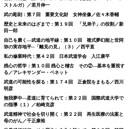
ストルガ）／若月伸一
武の彫刻：第７回 重要文化財 女神坐像／佐々木香輔
歴史と未来のはざまで：第１９回 「兄弟子」の役割／新
田一郎
自己を磨く―武道の地平線：第１０回 複式夢幻能と世阿
弥の実存地平─「離見の見」（３）／西平直
私の修業時代：第４２回 日本武道学会 入江康平
残心の哲学：第１０回 残心と稽古 その②―基本を重視す
る／アレキサンダー・ベネット
武道の可能性を探る：第１７４回 正倉院をまもる／西川
明彦
無我夢中―柔道に育てられて：第２２回 国際武道大学で
の指導（１）／柏崎克彦
武道精神で社会を切り開く：第２２回 再生医療の法案と
母のがん／千正康裕