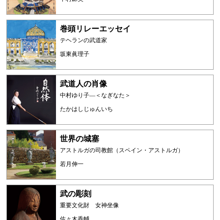
巻頭リレーエッセイ
テヘランの武道家
坂東眞理子
武道人の肖像
中村ゆり子―＜なぎなた＞
たかはしじゅんいち
世界の城塞
アストルガの司教館（スペイン・アストルガ）
若月伸一
武の彫刻
重要文化財 女神坐像
佐々木香輔