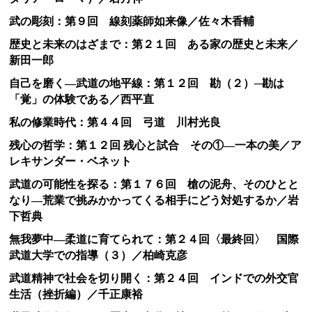
武の彫刻：第９回 線刻薬師如来像／佐々木香輔
歴史と未来のはざまで：第２１回 ある家の歴史と未来／
新田一郎
自己を磨く―武道の地平線：第１２回 勘（２）─勘は
「覚」の体験である／西平直
私の修業時代：第４４回 弓道 川村光良
残心の哲学：第１２回 残心と試合 その①―一本の美／ア
レキサンダー・ベネット
武道の可能性を探る：第１７６回 槍の泥舟、そのひとと
なり―荒業で挑みかかってくる相手にどう対処するか／岩
下哲典
無我夢中―柔道に育てられて：第２４回〈最終回〉 国際
武道大学での指導（３）／柏崎克彦
武道精神で社会を切り開く：第２４回 インドでの外交官
生活（挫折編）／千正康裕