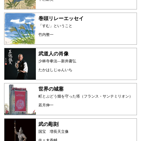
巻頭リレーエッセイ
「すむ」ということ
竹内整一
武道人の肖像
少林寺拳法―新井庸弘
たかはしじゅんいち
世界の城塞
町とぶどう畑を守った塔（フランス・サンテミリオン）
若月伸一
武の彫刻
国宝 増長天立像
佐々木香輔