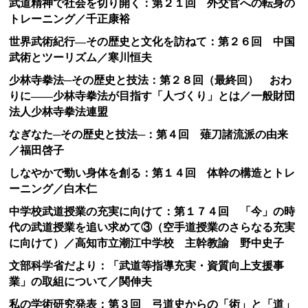
武道精神で社会を切り開く：第２１回 外交官への転身の
トレーニング／千正康裕
世界武術紀行―その歴史と文化を訪ねて：第２６回 中国
武術とツーリズム／寒川恒夫
少林寺拳法─その歴史と技法：第２８回（最終回） おわ
りに――少林寺拳法が目指す「人づくり」とは／一般財団
法人少林寺拳法連盟
なぎなた─その歴史と技法─：第４回 薙刀諸流派の由来
／福田啓子
しなやかで勁い身体を創る：第１４回 体幹の構造とトレ
ーニング／白木仁
中学校武道授業の充実に向けて：第１７４回 「今」の時
代の武道授業を追い求めて③（空手道授業のさらなる充実
に向けて）／高知市立潮江中学校 主幹教諭 野中史子
文部科学省だより：「武道等指導充実・資質向上支援事
業」の取組について／関伸夫
私の学術研究発表：第３回 弓道史からの「術」と「道」