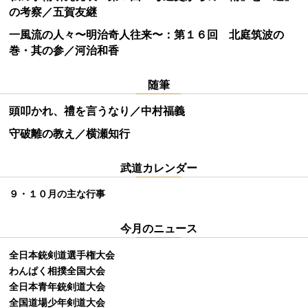
の考察／五賀友継
一風流の人々〜明治奇人往来〜：第１６回 北庭筑波の
巻・其の参／河治和香
随筆
頭叩かれ、禮を言うなり／中村福義
守破離の教え／横瀬知行
武道カレンダー
９・１０月の主な行事
今月のニュース
全日本銃剣道選手権大会
わんぱく相撲全国大会
全日本青年銃剣道大会
全国道場少年剣道大会