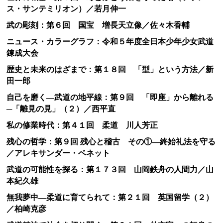
ス・サンテミリオン）／若月伸一
武の彫刻：第６回 国宝 増長天立像／佐々木香輔
ニュース・カラーグラフ：令和５年度全日本少年少女武道
錬成大会
歴史と未来のはざまで：第１８回 「型」という方法／新
田一郎
自己を磨く―武道の地平線：第９回 「即座」から離れる
─「離見の見」（２）／西平直
私の修業時代：第４１回 柔道 川人芳正
残心の哲学：第９回 残心と稽古 その①―終始礼法を守る
／アレキサンダー・ベネット
武道の可能性を探る：第１７３回 山岡鉄舟の人間力／山
本紀久雄
無我夢中―柔道に育てられて：第２１回 英国留学（２）
／柏崎克彦