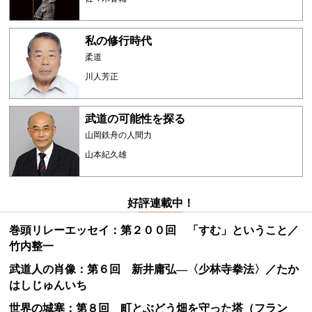
私の修行時代
柔道
川人芳正
武道の可能性を探る
山岡鉄舟の人間力
山本紀久雄
好評連載中！
巻頭リレーエッセイ：第２００回 「すむ」ということ／
竹内整一
武道人の肖像：第６回 新井庸弘―〈少林寺拳法〉／たか
はしじゅんいち
世界の城塞：第８回 町とぶどう畑を守った塔（フラン