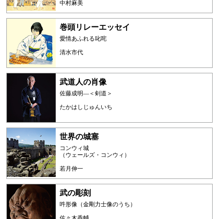
中村麻美
巻頭リレーエッセイ
愛情あふれる叱咤
清水市代
武道人の肖像
佐藤成明―＜剣道＞
たかはしじゅんいち
世界の城塞
コンウィ城
（ウェールズ・コンウィ）
若月伸一
武の彫刻
吽形像（金剛力士像のうち）
佐々木香輔