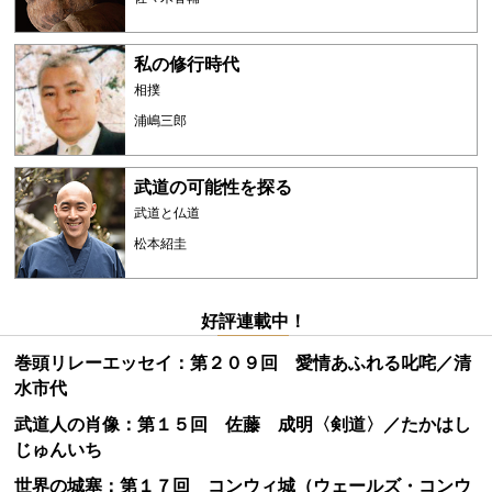
私の修行時代
相撲
浦嶋三郎
武道の可能性を探る
武道と仏道
松本紹圭
好評連載中！
巻頭リレーエッセイ：第２０９回 愛情あふれる叱咤／清
水市代
武道人の肖像：第１５回 佐藤 成明〈剣道〉／たかはし
じゅんいち
世界の城塞：第１７回 コンウィ城（ウェールズ・コンウ