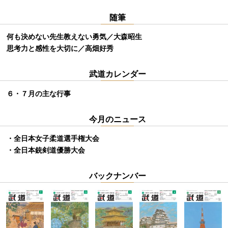
随筆
何も決めない先生教えない勇気／大森昭生
思考力と感性を大切に／高畑好秀
武道カレンダー
６・７月の主な行事
今月のニュース
・全日本女子柔道選手権大会
・全日本銃剣道優勝大会
バックナンバー