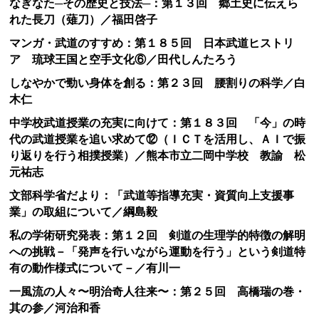
なぎなた─その歴史と技法─：第１３回 郷土史に伝えら
れた長刀（薙刀）／福田啓子
マンガ・武道のすすめ：第１８５回 日本武道ヒストリ
ア 琉球王国と空手文化⑥／田代しんたろう
しなやかで勁い身体を創る：第２３回 腰割りの科学／白
木仁
中学校武道授業の充実に向けて：第１８３回 「今」の時
代の武道授業を追い求めて⑫（ＩＣＴを活用し、ＡＩで振
り返りを行う相撲授業）／熊本市立二岡中学校 教諭 松
元祐志
文部科学省だより：「武道等指導充実・資質向上支援事
業」の取組について／綱島毅
私の学術研究発表：第１２回 剣道の生理学的特徴の解明
への挑戦－「発声を行いながら運動を行う」という剣道特
有の動作様式について－／有川一
一風流の人々〜明治奇人往来〜：第２５回 高橋瑞の巻・
其の参／河治和香