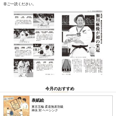
非ご一読ください。
今月のおすすめ
表紙絵
東京五輪 柔道無差別級
神永 対 ヘーシンク