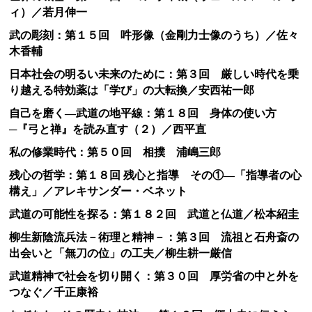
ィ）／若月伸一
武の彫刻：第１５回 吽形像（金剛力士像のうち）／佐々
木香輔
日本社会の明るい未来のために：第３回 厳しい時代を乗
り越える特効薬は「学び」の大転換／安西祐一郎
自己を磨く―武道の地平線：第１８回 身体の使い方
─『弓と禅』を読み直す（２）／西平直
私の修業時代：第５０回 相撲 浦嶋三郎
残心の哲学：第１８回 残心と指導 その①―「指導者の心
構え」／アレキサンダー・ベネット
武道の可能性を探る：第１８２回 武道と仏道／松本紹圭
柳生新陰流兵法－術理と精神－：第３回 流祖と石舟斎の
出会いと「無刀の位」の工夫／柳生耕一厳信
武道精神で社会を切り開く：第３０回 厚労省の中と外を
つなぐ／千正康裕