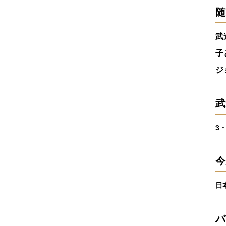
随
武
子
ジ
武
3
今
日
バ