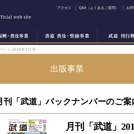
アクセス
Q&A（よくあるご質問）
お問
バー
2018年3月号
出版事業
月刊「武道」バックナンバーのご案
月刊「武道」201