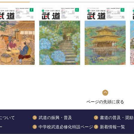
ページの先頭に戻る
について
武道の振興・普及
書道の普及・奨励
ー
中学校武道必修化特設ページ
新着情報一覧