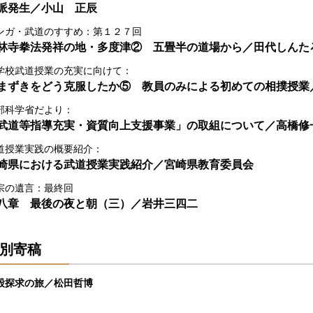
派発生／小山 正辰
ンガ・武道のすすめ：第１２７回
林寺拳法発祥の地・多度津② 五畳半の道場から／田代しんた
学校武道授業の充実に向けて：
まずきをどう克服したか⑤ 教員のみによる初めての相撲授業
部科学省だより：
武道等指導充実・資質向上支援事業」の取組について／高橋修
道授業実践の概要紹介：
崎県における武道授業実践紹介／宮崎県教育委員会
宗の遺言：最終回
八章 最後の夜と朝（三）／岩井三四二
別寄稿
股探求の旅／松田哲博