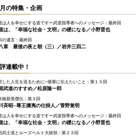
月の特集・企画
道は人を幸せにする道ですー武道指導者へのメッセージ：最終回
道は、「幸福な社会・文明」の礎になる／小野晋也
宗の遺言：最終回
八章 最後の夜と朝（三）／岩井三四二
評連載中！
実した人生を送るために─後輩に伝えたいこと：第１５回
涯武道のすすめ／松原隆一郎
末維新英傑伝：第３回
川斉昭─尊王攘夷の仕掛人／菅野覚明
道は人を幸せにする道ですー武道指導者へのメッセージ：最終回
道は、「幸福な社会・文明」の礎になる／小野晋也
治武士道とルーズベルト大統領：第２３回