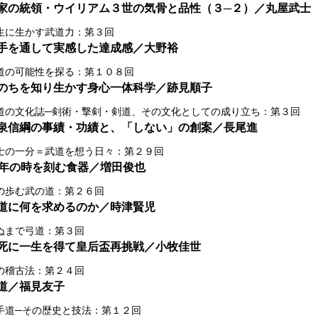
家の統領・ウイリアム３世の気骨と品性（３─２）／丸屋武士
生に生かす武道力：第３回
手を通して実感した達成感／大野裕
道の可能性を探る：第１０８回
のちを知り生かす身心一体科学／跡見順子
道の文化誌─剣術・撃剣・剣道、その文化としての成り立ち：第３回
泉信綱の事績・功績と、「しない」の創案／長尾進
士の一分＝武道を想う日々：第２９回
3年の時を刻む食器／増田俊也
の歩む武の道：第２６回
道に何を求めるのか／時津賢児
ぬまで弓道：第３回
死に一生を得て皇后盃再挑戦／小牧佳世
の稽古法：第２４回
道／福見友子
手道─その歴史と技法：第１２回