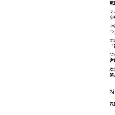
流
マ
少
中
つ
文
「
武
宮
政
第
特
四