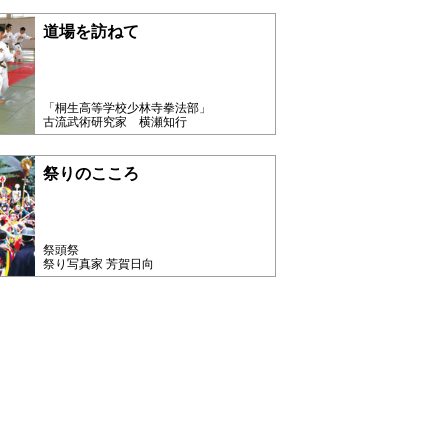
道場を訪ねて
「桐生高等学校少林寺拳法部」
古流武術研究家 横瀬知行
祭りのこころ
祭頭祭
祭り写真家 芳賀日向