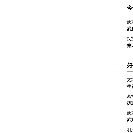
今
武
武
政
第
好
充
生
幕
徳
武
武
明