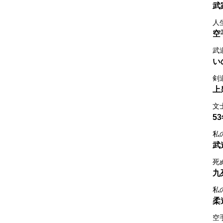
武
人
空
武
い
剣
上
文
5
私
武
死
九
私
柔
空