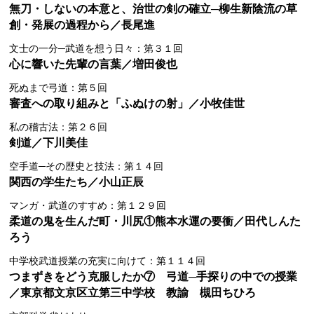
無刀・しないの本意と、治世の剣の確立─柳生新陰流の草
創・発展の過程から／長尾進
文士の一分─武道を想う日々：第３１回
心に響いた先輩の言葉／増田俊也
死ぬまで弓道：第５回
審査への取り組みと「ふぬけの射」／小牧佳世
私の稽古法：第２６回
剣道／下川美佳
空手道─その歴史と技法：第１４回
関西の学生たち／小山正辰
マンガ・武道のすすめ：第１２９回
柔道の鬼を生んだ町・川尻①熊本水運の要衝／田代しんた
ろう
中学校武道授業の充実に向けて：第１１４回
つまずきをどう克服したか⑦ 弓道─手探りの中での授業
／東京都文京区立第三中学校 教諭 槻田ちひろ