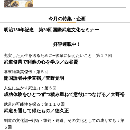
今月の特集・企画
明治150年記念 第30回国際武道文化セミナー
好評連載中！
充実した人生を送るために─後輩に伝えたいこと：第１７回
武道修業で利他の心を学ぶ／西谷賢
幕末維新英傑伝：第５回
開国論者井伊直弼／菅野覚明
人生に生かす武道力：第５回
成功体験をひとつずつ積み重ねて意欲につなげる／大野裕
武道の可能性を探る：第１１０回
武道を通して得たもの／德久正
剣道の文化誌─剣術・撃剣・剣道、その文化としての成り立ち：第
５回