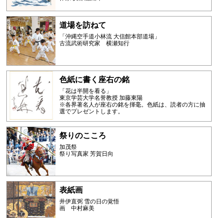
道場を訪ねて
「沖縄空手道小林流 大信館本部道場」
古流武術研究家 横瀬知行
色紙に書く座右の銘
「花は半開を看る」
東京学芸大学名誉教授 加藤東陽
※各界著名人が座右の銘を揮毫。色紙は、読者の方に抽
選でプレゼントします。
祭りのこころ
加茂祭
祭り写真家 芳賀日向
表紙画
井伊直弼 雪の日の覚悟
画 中村麻美