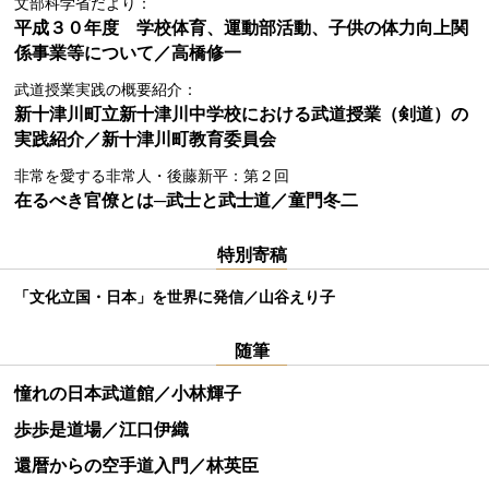
文部科学省だより：
平成３０年度 学校体育、運動部活動、子供の体力向上関
係事業等について／高橋修一
武道授業実践の概要紹介：
新十津川町立新十津川中学校における武道授業（剣道）の
実践紹介／新十津川町教育委員会
非常を愛する非常人・後藤新平：第２回
在るべき官僚とは─武士と武士道／童門冬二
特別寄稿
「文化立国・日本」を世界に発信／山谷えり子
随筆
憧れの日本武道館／小林輝子
歩歩是道場／江口伊織
還暦からの空手道入門／林英臣