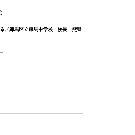
う
する／練馬区立練馬中学校 校長 熊野
一