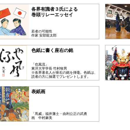
各界有識者３氏による
巻頭リレーエッセイ
若者の可能性
作家 安部龍太郎
色紙に書く座右の銘
「也風流」
東洋大学学長 竹村牧男
※各界著名人が座右の銘を揮毫。色紙は、
読者の方に抽選でプレゼントします。
表紙画
「馬威」福井藩士・由利公正の武勇
画 中村麻美