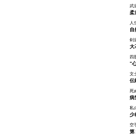
武
柔
人
自
剣
大
四
“
文
伝
死
病
私
少
空
第