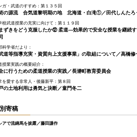
ンガ・武道のすすめ：第１３５回
術の源流 合気道黎明期の地 北海道・白滝①／田代しんたろ
学校武道授業の充実に向けて：第１１９回
まずきをどう克服したか⑫ 柔道―効果的で安全な授業を継続
司
部科学省だより：
武道等指導充実・資質向上支援事業」の取組について／高橋修
道授業実践の概要紹介：
全に行うための柔道授業の実践／長瀞町教育委員会
常を愛する非常人・後藤新平：第８回
戸の土地利用は勇気と決断／童門冬二
別寄稿
シアで流鏑馬を披露／藤田謙作