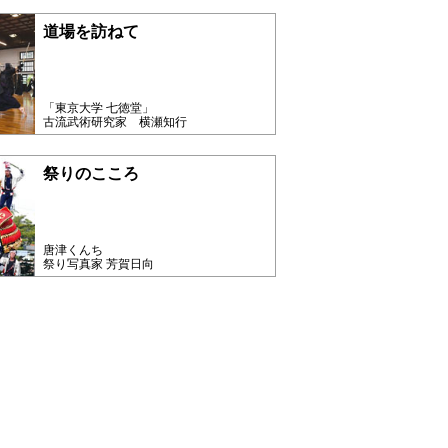
道場を訪ねて
「東京大学 七徳堂」
古流武術研究家 横瀬知行
祭りのこころ
唐津くんち
祭り写真家 芳賀日向