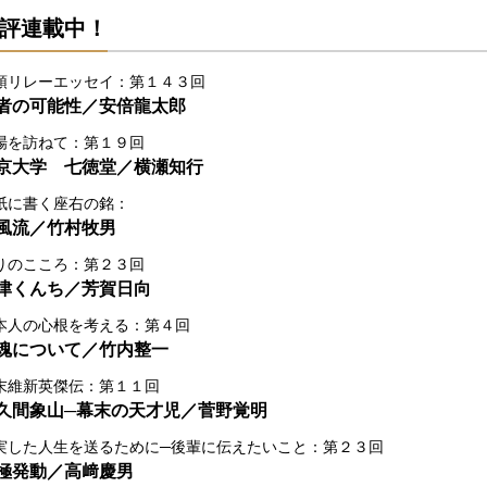
評連載中！
頭リレーエッセイ：第１４３回
者の可能性／安倍龍太郎
場を訪ねて：第１９回
京大学 七徳堂／横瀬知行
紙に書く座右の銘：
風流／竹村牧男
りのこころ：第２３回
津くんち／芳賀日向
本人の心根を考える：第４回
魂について／竹内整一
末維新英傑伝：第１１回
久間象山─幕末の天才児／菅野覚明
実した人生を送るために─後輩に伝えたいこと：第２３回
極発動／高﨑慶男