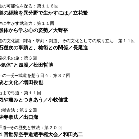
道の可能性を探る：第１１６回
道の経験を異分野で生かすには／立花繁
生に生かす武道力：第１１回
然体から学ぶ心の姿勢／大野裕
道の文化誌─剣術・撃剣・剣道、その文化としての成り立ち：第１１回
石種次の事蹟と、槍術との関係／長尾進
股探求の旅：第３回
心気体”と四股／松田哲博
士の一分─武道を想う日々：第３７回
統と文化／増田俊也
ぬまで弓道：第１１回
気や痛みとつきあう／小牧佳世
の稽古法：第３２回
林寺拳法／出口潔
手道─その歴史と技法：第２０回
１回世界空手道選手権大会／和田光二