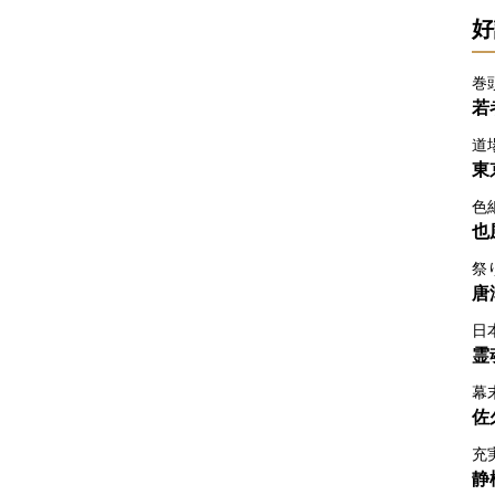
好
巻
若
道
東
色
也
祭
唐
日
霊
幕
佐
充
静