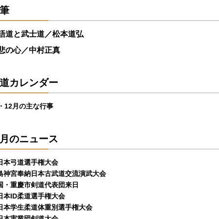
筆
語道と武士道／松本道弘
悲の心／中村正真
道カレンダー
1・12月の主な行事
月のニュース
日本弓道選手権大会
島神宮奉納日本古武道交流演武大会
国・重慶市剣道代表団来日
日本ID柔道選手権大会
日本学生柔道体重別選手権大会
日本実業団剣道大会