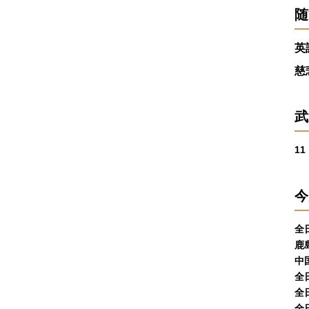
随
英
慈
武
1
今
全
鹿
中
全
全
全