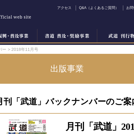
アクセス
Q&A（よくあるご質問）
お問
バー
2018年11月号
出版事業
月刊「武道」バックナンバーのご案
月刊「武道」201