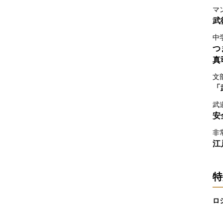
マ
武
中
つ
真
文
「
武
安
非
江
特
ロ