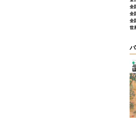
全
全
全
世
バ