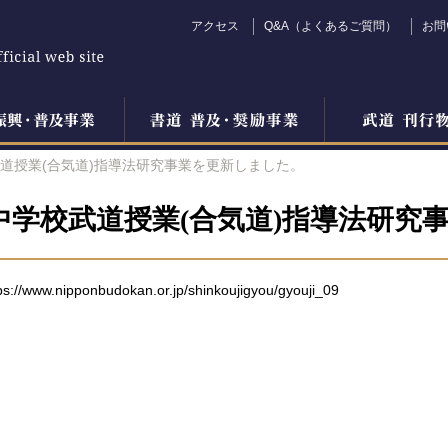
アクセス
Q&A（よくあるご質問）
お問
道授業(合気道)指導法研究事業を更新しました。
中学校武道授業(合気道)指導法研究
ps://www.nipponbudokan.or.jp/shinkoujigyou/gyouji_09