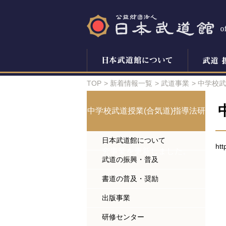
TOP
新着情報一覧
武道事業
中学校武
中学校武道授業(合気道)指導法研
日本武道館について
htt
究事業を更新しました。
武道の振興・普及
書道の普及・奨励
出版事業
研修センター