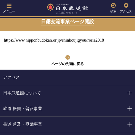
メニュー
検索
アクセス
日露交流事業ページ開設
https://www.nipponbudokan.or.jp/shinkoujigyou/rosia2018
ページの先頭に戻る
アクセス
日本武道館について
武道 振興・普及事業
書道 普及・奨励事業