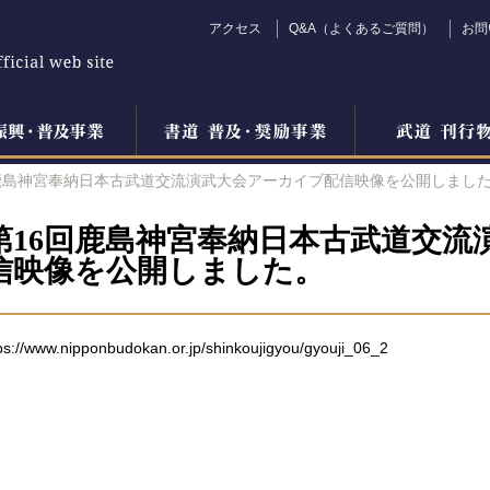
アクセス
Q&A（よくあるご質問）
お問
鹿島神宮奉納日本古武道交流演武大会アーカイブ配信映像を公開しまし
第16回鹿島神宮奉納日本古武道交流
信映像を公開しました。
ps://www.nipponbudokan.or.jp/shinkoujigyou/gyouji_06_2