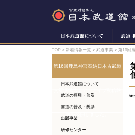
TOP
新着情報一覧
武道事業
第16回
第16回鹿島神宮奉納日本古武道
日本武道館について
交流演武大会アーカイブ配信映
武道の振興・普及
htt
書道の普及・奨励
像を公開しました。
出版事業
研修センター