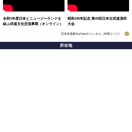
令和5年度日本とニュージーランドを
昭和100年記念 第49回日本古武道演武
結ぶ武道文化交流事業（オンライン）
大会
日本武道館YouTubeチャンネル（外部リンク）
所在地