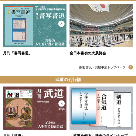
月刊「書写書道」
全日本書初め大展覧会
書道 普及・奨励事業トップページ
武道の刊行物
月刊「武道」
「武道を知る」珠玉のラインナップ