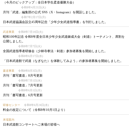
（今月のピックアップ：全日本学生柔道優勝大会）
令和8年4月21日(火)
月刊「武道」編集部の公式 SNS（X・Instagram）を開設しました。
令和7年2月17日(月)
日本武道協議会設立45周年記念「少年少女武道指導書」を刊行しました。
武道事業
令和8年7月14日(火)
昭和100年記念 令和8年度全日本少年少女武道錬成大会（剣道）トーナメント、席割を
公開しました。
令和8年7月7日(火)
全国武道指導者研修会（少林寺拳法・剣道）参加者募集を開始しました。
令和8年6月17日(水)
「日本武道館で武道（なぎなた）を体験してみよう」の参加者募集を開始しました。
書道事業
令和8年8月3日(月)
月刊「書写書道」8月号更新
令和8年7月1日(水)
月刊「書写書道」7月号更新
令和8年6月1日(月)
月刊「書写書道」6月号更新
研修センター
令和8年6月24日(水)
料金の改定について（令和8年10月1日より）
来場案内
日本武道館コンサートへご来場の皆様へ