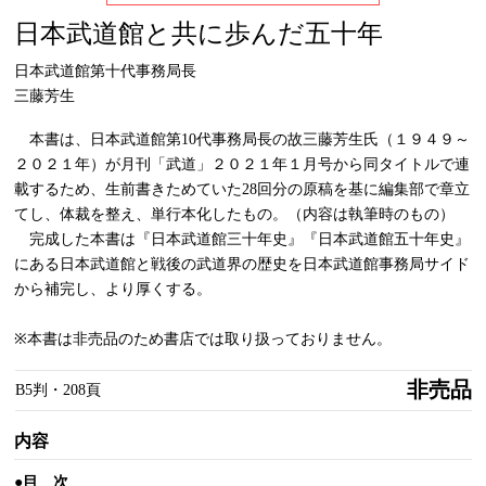
日本武道館と共に歩んだ
五十年
日本武道館第十代事務局長
三藤芳生
本書は、日本武道館第10代事務局長の故三藤芳生氏（１９４９～
２０２１年）が月刊「武道」２０２１年１月号から同タイトルで連
載するため、生前書きためていた28回分の原稿を基に編集部で章立
てし、体裁を整え、単行本化したもの。（内容は執筆時のもの）
完成した本書は『日本武道館三十年史』『日本武道館五十年史』
にある日本武道館と戦後の武道界の歴史を日本武道館事務局サイド
から補完し、より厚くする。
※本書は非売品のため書店では取り扱っておりません。
非売品
B5判・208頁
内容
●目 次