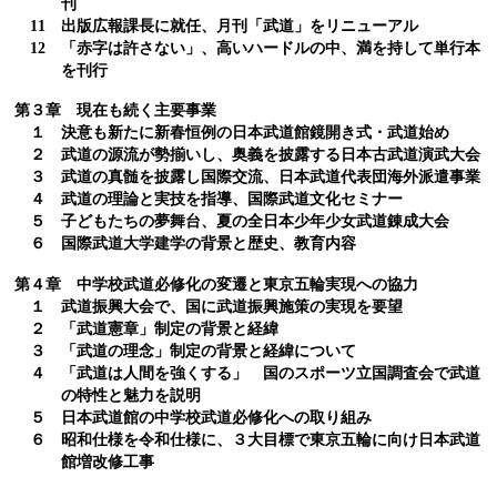
刊
11 出版広報課長に就任、月刊「武道」をリニューアル
12 「赤字は許さない」、高いハードルの中、満を持して単行本
を刊行
第３章 現在も続く主要事業
１ 決意も新たに新春恒例の日本武道館鏡開き式・武道始め
２ 武道の源流が勢揃いし、奥義を披露する日本古武道演武大会
３ 武道の真髄を披露し国際交流、日本武道代表団海外派遣事業
４ 武道の理論と実技を指導、国際武道文化セミナー
５ 子どもたちの夢舞台、夏の全日本少年少女武道錬成大会
６ 国際武道大学建学の背景と歴史、教育内容
第４章 中学校武道必修化の変遷と東京五輪実現への協力
１ 武道振興大会で、国に武道振興施策の実現を要望
２ 「武道憲章」制定の背景と経緯
３ 「武道の理念」制定の背景と経緯について
４ 「武道は人間を強くする」 国のスポーツ立国調査会で武道
の特性と魅力を説明
５ 日本武道館の中学校武道必修化への取り組み
６ 昭和仕様を令和仕様に、３大目標で東京五輪に向け日本武道
館増改修工事