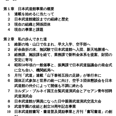
第１章 日本武道館事業の概要
１ 連載を始めるに当たって
２ 日本武道館建設までの経緯と歴史
３ 現在の組織と関係団体
４ 現在の事業と課題
第２章 私の歩んできた道
１ 維新の地・山口で生まれ、早大入学、空手部へ
２ 紆余曲折の末、無試験で日本武道館へ入団、新天地勝浦へ
３ 総務課、施設課を経て、業務課で新料金体系を提案、財団の
安定に寄与
４ 昭和50年頃の一般催事と、振興課で日本武道協議会の発会式
に立ち合い、機関紙局へ
５ 月刊「武道」連載「山下泰裕五段の足跡」が単行本に
６ 国体正式参加と世界の統一に向け、空手３団体懇談会を日本
武道館の仲介によって開催も不調に終わる
７ ヨルダン・ブルネイ国王台覧武道演武会とアセアン青年招聘
武道演武会
８ 日本武道館が満員になった日中親善武道演武交流大会
９ 武道学園の改組と創立50周年記念事業
10 日本武道館書写・書道普及奨励事業と月刊「書写書道」の創