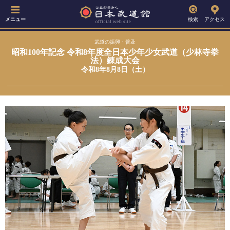
メニュー
検索
アクセス
武道の振興・普及
昭和100年記念 令和8年度全日本少年少女武道（少林寺拳
法）錬成大会
令和8年8月8日（土）