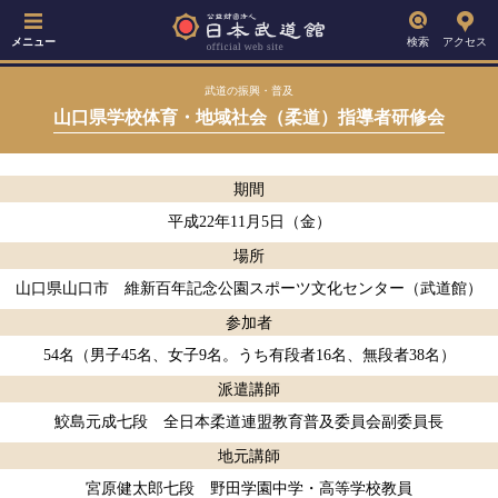
メニュー
検索
アクセス
武道の振興・普及
山口県学校体育・地域社会（柔道）指導者研修会
期間
平成22年11月5日（金）
場所
山口県山口市 維新百年記念公園スポーツ文化センター（武道館）
参加者
54名（男子45名、女子9名。うち有段者16名、無段者38名）
派遣講師
鮫島元成七段 全日本柔道連盟教育普及委員会副委員長
地元講師
宮原健太郎七段 野田学園中学・高等学校教員