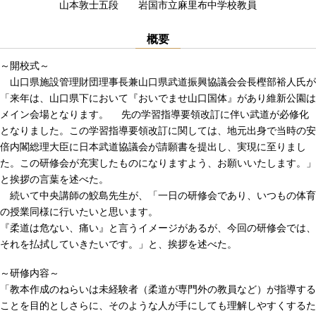
山本敦士五段 岩国市立麻里布中学校教員
概要
～開校式～
山口県施設管理財団理事長兼山口県武道振興協議会会長樫部裕人氏が
「来年は、山口県下において『おいでませ山口国体』があり維新公園は
メイン会場となります。 先の学習指導要領改訂に伴い武道が必修化
となりました。この学習指導要領改訂に関しては、地元出身で当時の安
倍内閣総理大臣に日本武道協議会が請願書を提出し、実現に至りまし
た。この研修会が充実したものになりますよう、お願いいたします。」
と挨拶の言葉を述べた。
続いて中央講師の鮫島先生が、「一日の研修会であり、いつもの体育
の授業同様に行いたいと思います。
『柔道は危ない、痛い』と言うイメージがあるが、今回の研修会では、
それを払拭していきたいです。」と、挨拶を述べた。
～研修内容～
「教本作成のねらいは未経験者（柔道が専門外の教員など）が指導する
ことを目的としさらに、そのような人が手にしても理解しやすくするた