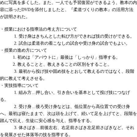
めに写真を多くした。また、一人でも予習復習ができるよう、教本の内
容に添ったDVDを添付しましたと、『柔道づくりの教本』の活用方法
が説明された。
・授業における指導法の考え方について
1. 受け身はきちんとした転び方ができれば技の受けができる。
2. 試合は柔道衣の着こなしの試合や受け身の試合でもよい。
・授業の進め方について
1. 初めは「アバウトに」最後は「しっかり」指導する。
2. 教えることと、教えきることの区別をすること。
3. 最初から投げ技や固め技をとおして教えるのではなく、段階
的に教えて考えさせる。
・実技指導について
1. 組み方…押し合い、引き合いを基本として投げ技につなげ
る。
2. 受け身…後ろ受け身などは、低位置から高位置での受け身
へ。最初は寝たままで、次は頭を上げて、続いて足を上げてと、段階を
踏んで伝え、生徒に安心感を与え、指導をする。
3. 体さばき…前後左右、右足前さばき左足前さばきなど。それ
を発展させた体落等の技を指導する。