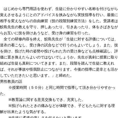
はじめから専門用語を使わず、生徒に分かりやすい名称を付けながら
覚えさせるようにとのアドバイスを挟みながら実技指導を行い、最後に
相手を変えながらの自由練習（技の段階別練習方法）をした。受講者は
鮫島先生の教えを守り、押しあったり、引きあったり、体をさばきなが
らお互いに技を掛けあうなど、受け身の練習を行った。
全ての研修内容を終え、鮫島先生が「生徒に対する評価については、
道衣の着こなし、受け身の試合などで行うのもよいでしょう。また、技
を掛け、投げた時の姿勢や投げられた方の受け身なども点検確認し、評
価に置き換えたらよいのではないでしょうか。先生が真剣に授業に取り
組めば生徒も真剣についてきます。また、段階を踏んで生徒に教えれ
ば、それが事故や怪我防止につながります。今後の指導に是非とも活か
していただきたいと思います。」と締めた。
男性教員の話
※授業時間（５０分）と同じ時間で指導して頂き分かりやすかっ
た。
※教育論に関する意見交換もでき、充実した。
※投げられたときの痛みなどが体験でき、子どもたちに対する理
解が出来たような気がする。
※生徒に柔道の楽しさを伝えたいと思います。