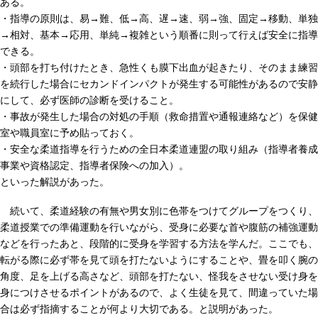
ある。
・指導の原則は、易→難、低→高、遅→速、弱→強、固定→移動、単独
→相対、基本→応用、単純→複雑という順番に則って行えば安全に指導
できる。
・頭部を打ち付けたとき、急性くも膜下出血が起きたり、そのまま練習
を続行した場合にセカンドインパクトが発生する可能性があるので安静
にして、必ず医師の診断を受けること。
・事故が発生した場合の対処の手順（救命措置や通報連絡など）を保健
室や職員室に予め貼っておく。
・安全な柔道指導を行うための全日本柔道連盟の取り組み（指導者養成
事業や資格認定、指導者保険への加入）。
といった解説があった。
続いて、柔道経験の有無や男女別に色帯をつけてグループをつくり、
柔道授業での準備運動を行いながら、受身に必要な首や腹筋の補強運動
などを行ったあと、段階的に受身を学習する方法を学んだ。ここでも、
転がる際に必ず帯を見て頭を打たないようにすることや、畳を叩く腕の
角度、足を上げる高さなど、頭部を打たない、怪我をさせない受け身を
身につけさせるポイントがあるので、よく生徒を見て、間違っていた場
合は必ず指摘することが何より大切である。と説明があった。