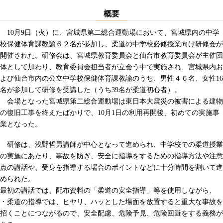
概要
10月9日（火）に、宮城県第二総合運動場において、宮城県内の中学
校保健体育課教諭６２名が参加し、柔道の中学校必修授業向け研修会が
開催された。研修会は、宮城県教育委員会と仙台市教育委員会が主催団
体として加わり、教育委員会担当者が立会う中で実施され、宮城県内お
よび仙台市内の公立中学校保健体育課教諭のうち、男性４６名、女性16
名が参加して研修を受講した（うち39名が柔道初心者）。
会場となった宮城県第二総合運動場は東日本大震災の被害による建物
の復旧工事を終えたばかりで、10月1日の利用再開後、初めての実施事
業となった。
研修は、浅野哲男講師が中心となって進められ、中学校での柔道授業
の実施にあたり、事故を防ぎ、安全に指導をするための指導方法や注意
点の講話や、受身を指導する場合のポイントなどに十分時間を割いて進
められた。
最初の講話では、配布資料の「柔道の安全指導」等を使用しながら、
・柔道の指導では、ヒヤリ、ハッとした場面を放置すると重大な事故を
招くことにつながるので、安全配慮、危険予見、危険回避をする義務が