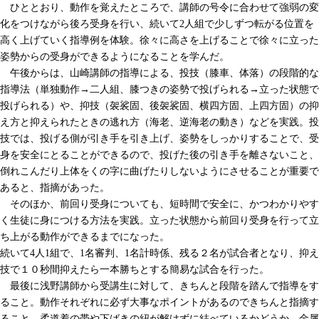
ひととおり、動作を覚えたところで、講師の号令に合わせて強弱の変
化をつけながら後ろ受身を行い、続いて2人組で少しずつ転がる位置を
高く上げていく指導例を体験。徐々に高さを上げることで徐々に立った
姿勢からの受身ができるようになることを学んだ。
午後からは、山崎講師の指導による、投技（膝車、体落）の段階的な
指導法（単独動作→二人組、膝つきの姿勢で投げられる→立った状態で
投げられる）や、抑技（袈裟固、後袈裟固、横四方固、上四方固）の抑
え方と抑えられたときの逃れ方（海老、逆海老の動き）などを実践。投
技では、投げる側が引き手を引き上げ、姿勢をしっかりすることで、受
身を安全にとることができるので、投げた後の引き手を離さないこと、
倒れこんだり上体をくの字に曲げたりしないようにさせることが重要で
あると、指摘があった。
そのほか、前回り受身についても、短時間で安全に、かつわかりやす
く生徒に身につける方法を実践。立った状態から前回り受身を行って立
ち上がる動作ができるまでになった。
続いて4人1組で、1名審判、1名計時係、残る２名が試合者となり、抑え
技で１０秒間抑えたら一本勝ちとする簡易な試合を行った。
最後に浅野講師から受講生に対して、きちんと段階を踏んで指導をす
ること。動作それぞれに必ず大事なポイントがあるのできちんと指摘す
ること。柔道着の帯や下ばきの紐が解けずに結べているかどうか、金属