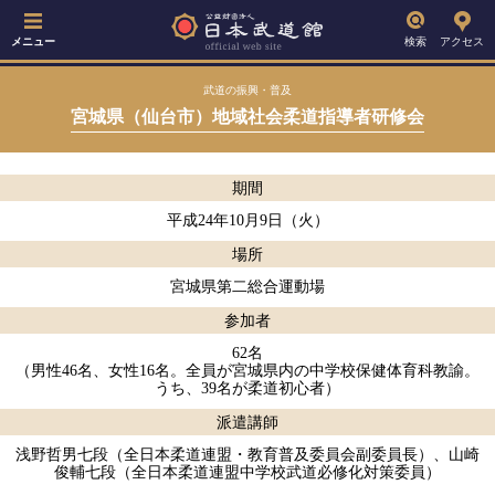
メニュー
検索
アクセス
武道の振興・普及
宮城県（仙台市）地域社会柔道指導者研修会
期間
平成24年10月9日（火）
場所
宮城県第二総合運動場
参加者
62名
（男性46名、女性16名。全員が宮城県内の中学校保健体育科教諭。
うち、39名が柔道初心者）
派遣講師
浅野哲男七段（全日本柔道連盟・教育普及委員会副委員長）、山崎
俊輔七段（全日本柔道連盟中学校武道必修化対策委員）