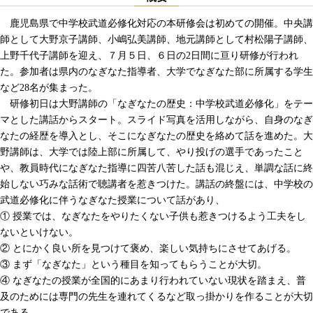
鹿児島県で中学校武道必修化対応の本研修会は初めての開催。中央講
師として大野京子講師、小嶋弘美講師、地元講師として村松陽子講師、
上野千代子講師を迎え、７月５日、６日の2日間に亘り研修が行われ
た。参加者は県内のなぎなた指導者、大学でなぎなた部に所属する学生
など28名が集まった。
研修初日は大野講師の「なぎなたの歴史：中学校武道必修化」をテー
マとした講話からスタート。スライド写真を活用しながら、自身のなぎ
なたの経歴を導入とし、そこになぎなたの歴史を絡めて話を進めた。大
野講師は、大学では陸上部に所属して、やり投げの選手であったこと
や、教員時代になぎなた指導に四苦八苦した話も混じえ、単調な話に終
始しない巧みな話術で聴講者を惹きつけた。講話の終盤には、中学校の
武道必修化に伴うなぎなた授業について話があり、
① 授業では、なぎなたをやりたくない子供も惹きつけるよう工夫をし
ないといけない。
② とにかく良い所を見つけて褒め、楽しい気持ちにさせてあげる。
③ まず「なぎなた」という種目を知ってもらうことが大切。
④ なぎなたの授業が全国的にあまり行われていない現状を踏まえ、普
及のためには専門の先生を連れてくるなど取っ掛かりを作ることが大切
である。