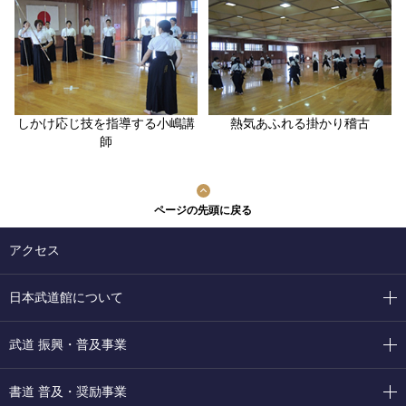
しかけ応じ技を指導する小嶋講
熱気あふれる掛かり稽古
師
ページの先頭に戻る
アクセス
日本武道館について
武道 振興・普及事業
書道 普及・奨励事業