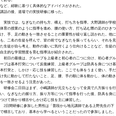
など、経験に基づく具体的なアドバイスがされた。
講話の後、道場での実技研修に移った。
実技では、なぎなたの持ち方、構え、打ち方を指導。大野講師が学校
体育の授業のように指導を進め、腰の使い方、打ち込む際の足のひきつ
け、手、足の動きを一致させることの重要性が繰り返し説かれた。他に
も、二名の生徒を呼んで、皆の前でなぎなたを振ってもらい、それを見
た生徒が自ら考え、動作の違いに気付くよう仕向けることなど、生徒の
自主的な学習態度を育む指導法が紹介された。
初日の最後は、グループを上級者と初心者の二つに分け、初心者グル
ープは基本打突について反復練習、上級者グループは防具を身につけ基
本打突と、しかけ・応じ技を練習した。ここでも体をうまく使い、手だ
け先に動かして打たないこと、足、腰、手の順に体を動かし、体の動き
を一致させるよう注意があった。
研修会二日目はまず、小嶋講師が元立ちとなって全員で八方振りを行
い、なぎなたの握り方、振り方等について指導を行った後、防具を身に
つけて掛かり稽古やしかけ応じ技を主に練習した。
2日間研修に参加した男性は「普段から地元講師である上野先生の下
で稽古しており、基本から学べるということだったので参加しました。