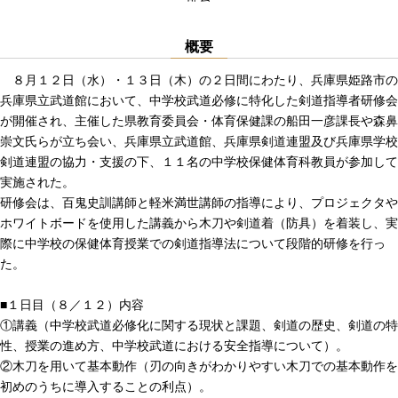
概要
８月１２日（水）・１３日（木）の２日間にわたり、兵庫県姫路市の
兵庫県立武道館において、中学校武道必修に特化した剣道指導者研修会
が開催され、主催した県教育委員会・体育保健課の船田一彦課長や森鼻
崇文氏らが立ち会い、兵庫県立武道館、兵庫県剣道連盟及び兵庫県学校
剣道連盟の協力・支援の下、１１名の中学校保健体育科教員が参加して
実施された。
研修会は、百鬼史訓講師と軽米満世講師の指導により、プロジェクタや
ホワイトボードを使用した講義から木刀や剣道着（防具）を着装し、実
際に中学校の保健体育授業での剣道指導法について段階的研修を行っ
た。
■１日目（８／１２）内容
①講義（中学校武道必修化に関する現状と課題、剣道の歴史、剣道の特
性、授業の進め方、中学校武道における安全指導について）。
②木刀を用いて基本動作（刃の向きがわかりやすい木刀での基本動作を
初めのうちに導入することの利点）。