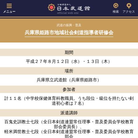
メニュー
検索
アクセス
武道の振興・普及
兵庫県姫路市地域社会剣道指導者研修会
期間
平成２７年８月１２日（水）・１３日（木）
場所
兵庫県立武道館（兵庫県姫路市）
参加者
計１１名（中学校保健体育科教職員。うち段位・級位を持たない剣
道初心者は７名）
派遣講師
百鬼史訓教士七段（全日本剣道連盟常任理事・普及委員会学校教育
部会委員長）、
軽米満世教士七段（全日本剣道連盟常任理事・普及委員会学校教育
部会