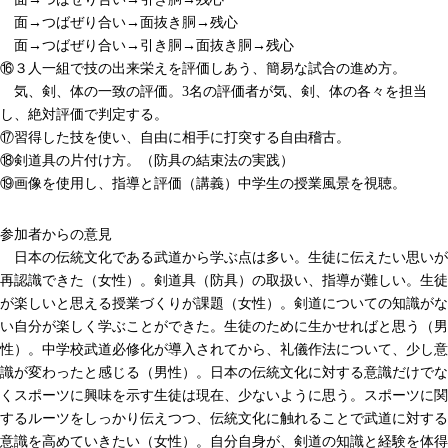
面→つばぜり合い→面抜き胴→残心
面→つばぜり合い→引き胴→面抜き胴→残心
⑯３人一組で技の出来栄えを評価しあう、簡易な試合の進め方。
気、剣、体の一致の評価。3名の評価者が気、剣、体の各々を担当
し、絶対評価で判定する。
⑰習得した技を使い、自由に相手に打突する自由稽古。
⑱剣道具の片付け方。（防具の結束法の実践）
⑲画像を使用し、指導と評価（講義）中学生の授業風景を視聴。
参加者からの意見
日本の伝統文化である武道から学ぶ点は多い。生徒に伝えたい思いが
再認識できた（女性）。剣道具（防具）の取扱い、指導が難しい。生徒
が楽しいと思える授業づくりが課題（女性）。剣道についての知識がな
い自分が楽しく学ぶことができた。生徒のために生かせればと思う（男
性）。中学校武道必修化が導入されてから、礼儀作法について、少し意
識が変わったと感じる（男性）。日本の伝統文化に対する意識だけでな
くスポーツに興味を示す生徒は現在、少ないように思う。スポーツに関
するルーツをしっかり伝えつつ、伝統文化に触れることで武道に対する
意識を高めていきたい（女性）。自分自身が、剣道の知識と経験を体得