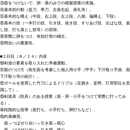
③面をつけないで、胴・垂のみでの模擬授業の実施。
④基本的行動（提刀、帯刀、左座右起、座礼等）。
⑤基本的な構え（中段、右上段、左上段、八相、脇構え、下段）
⑥基本の技（一本打の技、引き技、抜き技、すりあげ技、出ばな技、返
し技、打ち落とし技等）の習得。
⑧実際に胴をつけ、有効打突の稽古。
⑨間合いの重要性。
■２日目（８／１４）内容
⑩剣道の要素を取り入れた準備運動。
⑪面のつけ方（衛生面を考慮した個人用小手（甲手）下汗取り手袋、面
下汗取り等の紹介）。
⑫ボールを使用した竹刀によるドリブル（足捌き、姿勢、打突部位を意
識して）。
⑬剣道具（防具）のある授業（面・胴・小手をつけて実際に打ってみ
る）。
⑭段階的な指導（面打ち、小手打ち、胴打ちなど）。
⑮約束練習。
面→つばぜり合い→引き面→残心
面→つばぜり合い→引き胴→残心