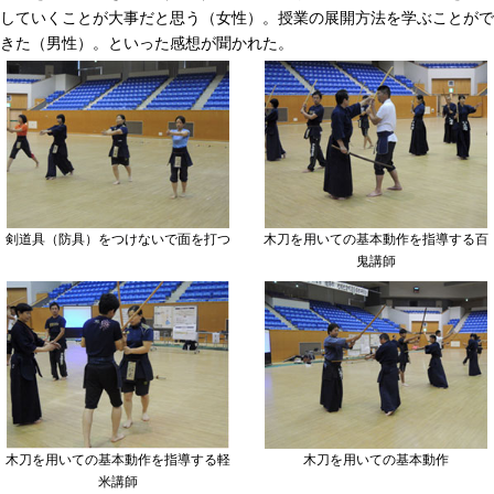
していくことが大事だと思う（女性）。授業の展開方法を学ぶことがで
きた（男性）。といった感想が聞かれた。
剣道具（防具）をつけないで面を打つ
木刀を用いての基本動作を指導する百
鬼講師
木刀を用いての基本動作を指導する軽
木刀を用いての基本動作
米講師