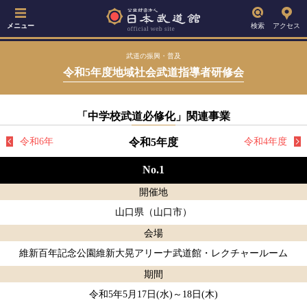
メニュー
検索
アクセス
武道の振興・普及
令和5年度地域社会武道指導者研修会
「中学校武道必修化」関連事業
令和6年
令和5年度
令和4年度
No.1
開催地
山口県（山口市）
会場
維新百年記念公園維新大晃アリーナ武道館・レクチャールーム
期間
令和5年5月17日(水)～18日(木)